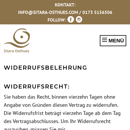
KONTAKT:
INFO@SITARA-OSTHUES.COM
/
0173 5156506
FOLLOW:
MENÜ
WIDERRUFSBELEHRUNG
WIDERRUFSRECHT:
Sie haben das Recht, binnen vierzehn Tagen ohne
BERATUNG
Angabe von Gründen diesen Vertrag zu widerrufen.
ONLINE-SEMINARE
Die Widerrufsfrist beträgt vierzehn Tage ab dem Tag
MEDITATION
des Vertragsabschlusses. Um Ihr Widerrufsrecht
RETREATS
auszuüben, müssen Sie mir